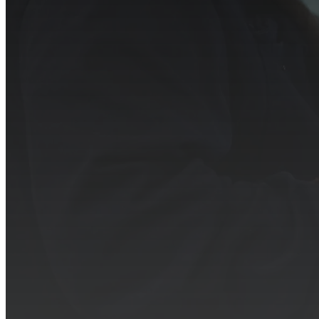
Komptenzen
Das Unternehmen wachst kontinuierlich und hat ein
Team von 60 kompetenten Mitarbeitern fur die
Herstellung der Baugruppen. Unser primares ziel ist die