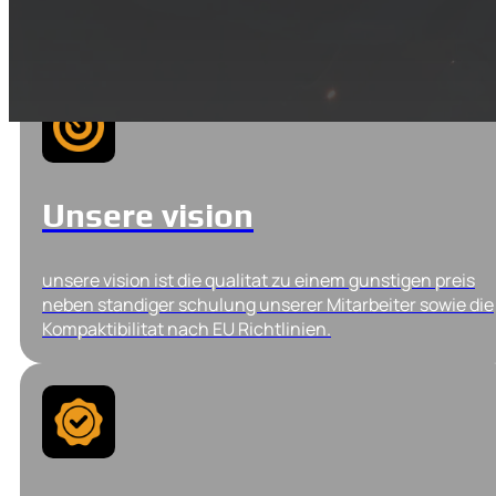
Kundenzufriedenheit durch qualitative und
yuverlassige produkte.
Unsere vision
unsere vision ist die qualitat zu einem gunstigen preis
neben standiger schulung unserer Mitarbeiter sowie die
Kompaktibilitat nach EU Richtlinien.