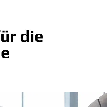
ür die
ie