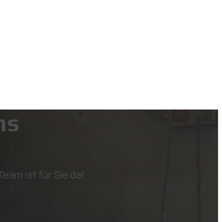
ns
eam ist für Sie da!