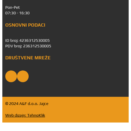
Pon-Pet
07:30 - 16:30
OSNOVNI PODACI
ID broj: 4236312530005
PDV broj: 236312530005
DRUŠTVENE MREŽE
© 2024 A&F d.o.o. Jajce
Web dizajn: TehnoKlik