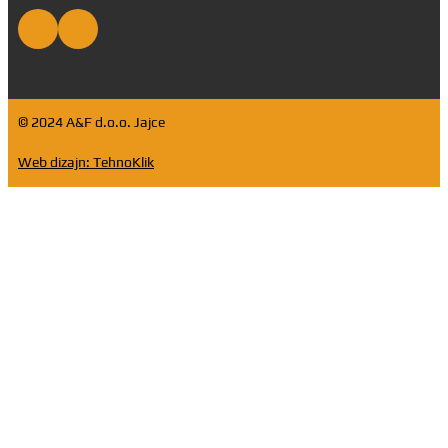
© 2024 A&F d.o.o. Jajce
Web dizajn: TehnoKlik