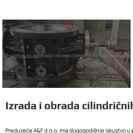
Početna
Usluge
Izrada i obrada cilindričnih i konusnih sklop
Izrada i obrada cilindričn
Preduzeće A&F d.o.o. ima dugogodišnje iskustvo u proz