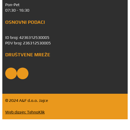
Pon-Pet
07:30 - 16:30
OSNOVNI PODACI
ID broj: 4236312530005
PDV broj: 236312530005
DRUŠTVENE MREŽE
© 2024 A&F d.o.o. Jajce
Web dizajn: TehnoKlik