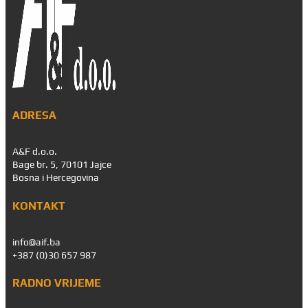
ADRESA
A&F d.o.o.
Bage br. 5, 70101 Jajce
Bosna i Hercegovina
KONTAKT
info@aif.ba
+387 (0)30 657 987
RADNO VRIJEME