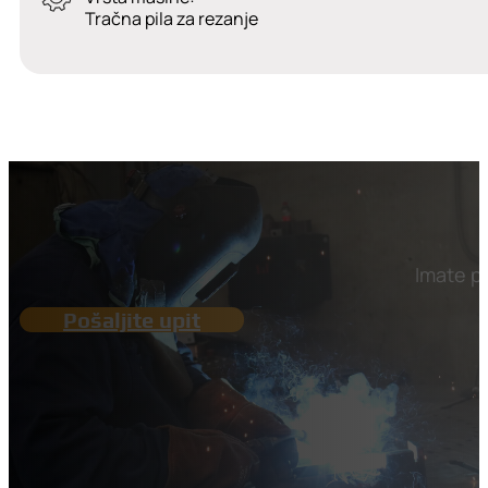
Tračna pila za rezanje
Imate pi
Pošaljite upit