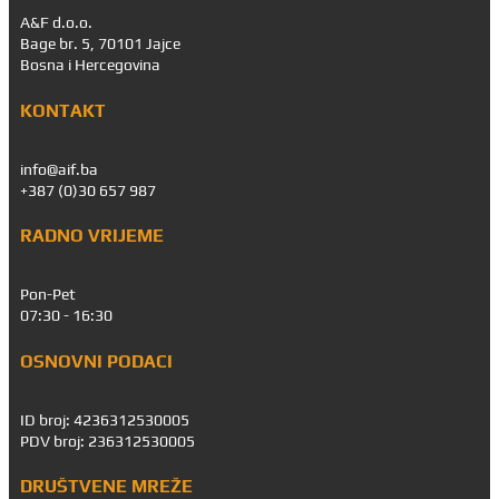
A&F d.o.o.
Bage br. 5, 70101 Jajce
Bosna i Hercegovina
KONTAKT
info@aif.ba
+387 (0)30 657 987
RADNO VRIJEME
Pon-Pet
07:30 - 16:30
OSNOVNI PODACI
ID broj: 4236312530005
PDV broj: 236312530005
DRUŠTVENE MREŽE