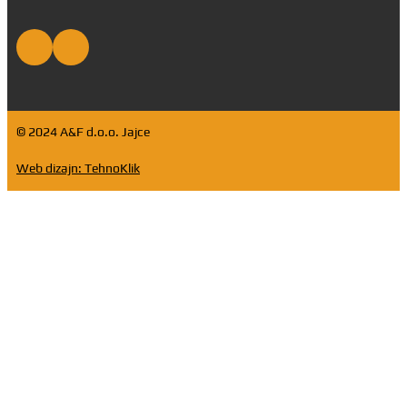
© 2024 A&F d.o.o. Jajce
Web dizajn: TehnoKlik